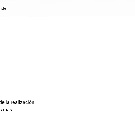
uide
e la realización
s mas.