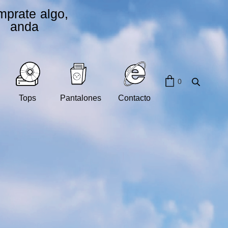
prate algo,
anda
0
Tops
Pantalones
Contacto