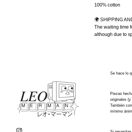
100% cotton
🌍 SHIPPING A
The waiting time f
although due to sp
Se hace lo q
Piezas hecha
originales (y
También con 
mínimo ánimo
Si necesitas