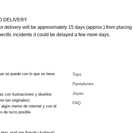
ND DELIVERY
or delivery will be approximately 15 days (approx.) from placing 
ecific incidents it could be delayed a few more days.
ue se puede con lo que se tiene.
Tops
Pantalones
Joyas
s con ilustraciones y diseños
 no tan originales).
FAQ
algún meme de internet y con el
 de lucro posible.
 algo, mail me (hayaku kudasai):